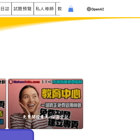
學日誌
試題預覽
私人導師
教育中心
活動機構
中小商戶
導學網
免費開設專頁 按圖登記