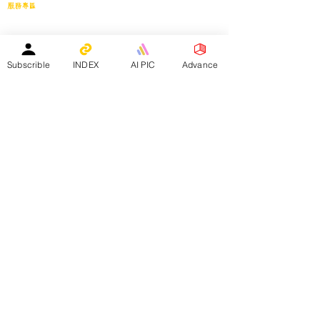
服務專區
會員投稿登記
｜
刊登廣告
｜
導師免費刊登專頁
｜
市場推廣計劃
教育中心免費刊登專頁
｜
活動機構免費刊登專頁
｜
刊登活動
平台註冊會員人數：
Subscrible
INDEX
AI PIC
Advance
２０２５年１月１日 -
１５８４０人
—————————————————————
Facebook會員人數：３８８２４人
訂閱電子月報總人數：１３３９８人
whatsapp社群會員人數：１９３４人
————————————————————————
​本網站支援以下應用程式：