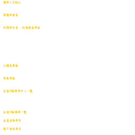
導學之友Basic
中小學試卷(原稿)搜索引擎
齊導學會員
小學301~最新(原稿)
試題研究員 - 投稿會員專區
試題庫一｜小學001~100
(原稿
)
試題庫二｜小學101~200(原稿)
試題庫三｜小學201~300(原稿)
試題庫四｜小學301~400(原稿)
試題庫五｜小學401~500(原稿)
試題庫六｜小學501~600(原稿)
中學001~最新(原稿)
公開免費區
中小學試卷搜索引擎(免費版)(原稿｜水印)
​其他專區
導學日誌
｜
教育視頻
｜
導學廊特賣場
｜
網上練習庫
全港18區教育中心一覽
港島東
｜
港島南
｜
港島中西
｜
灣仔
｜
深水埗
｜
九龍城
｜
黃大仙
｜
觀
塘
｜
油尖旺
｜
葵青
｜
荃灣
｜
沙田
｜
大埔
｜
西貢
｜
屯門
｜
元朗
｜
新界北
｜
離島
全港18區導師一覽
全港活動專頁
商戶資訊專頁