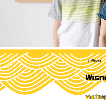
< Back
Wisn
What