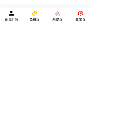
教育中心免費刊登專頁
｜
活動機構免費刊登專頁
｜
刊登活動
平台註冊會員人數：
２０２５年１月１日 -
１５８４０人
會員訂閱
免費版
基礎版
專業版
—————————————————————
Facebook會員人數：３８８２４人
訂閱電子月報總人數：１３３９８人
whatsapp社群會員人數：１９３４人
————————————————————————
​本網站支援以下應用程式：