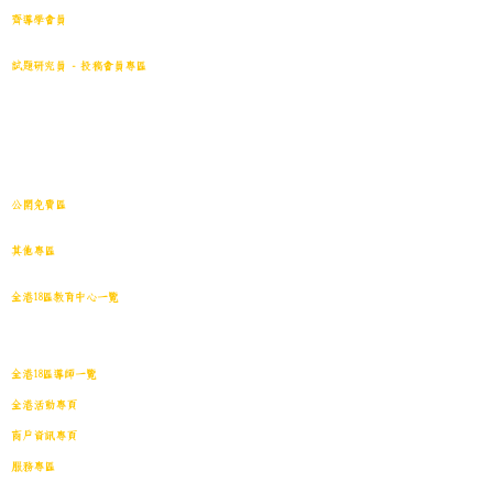
齊導學會員
小學301~最新(原稿)
試題研究員 - 投稿會員專區
試題庫一｜小學001~100
(原稿
)
試題庫二｜小學101~200(原稿)
試題庫三｜小學201~300(原稿)
試題庫四｜小學301~400(原稿)
試題庫五｜小學401~500(原稿)
試題庫六｜小學501~600(原稿)
中學001~最新(原稿)
公開免費區
中小學試卷搜索引擎(免費版)(原稿｜水印)
​其他專區
導學日誌
｜
教育視頻
｜
導學廊特賣場
｜
網上練習庫
全港18區教育中心一覽
港島東
｜
港島南
｜
港島中西
｜
灣仔
｜
深水埗
｜
九龍城
｜
黃大仙
｜
觀
塘
｜
油尖旺
｜
葵青
｜
荃灣
｜
沙田
｜
大埔
｜
西貢
｜
屯門
｜
元朗
｜
新界北
｜
離島
全港18區導師一覽
全港活動專頁
商戶資訊專頁
服務專區
會員投稿登記
｜
刊登廣告
｜
導師免費刊登專頁
｜
市場推廣計劃