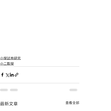
小學試卷研究
小二數學
查看全部
最新文章