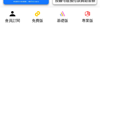
實用連結
會員訂閱
免費版
基礎版
專業版
網站地圖
導學之友PRO
中小學試卷(進階)搜索引擎(原稿·後期修正)全年級
導學之友Basic
中小學試卷(原稿)搜索引擎
齊導學會員
小學301~最新(原稿)
試題研究員 - 投稿會員專區
試題庫一｜小學001~100
(原稿
)
試題庫二｜小學101~200(原稿)
試題庫三｜小學201~300(原稿)
試題庫四｜小學301~400(原稿)
試題庫五｜小學401~500(原稿)
試題庫六｜小學501~600(原稿)
中學001~最新(原稿)