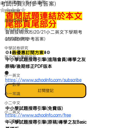
AI微課堂(小五小六適用)
考試(9頁)(附參考答案)
評等為 NaN（最高為 5 顆星）。
訂閱限閱
查閱試題連結於本文
最新優惠計劃
尾部頁尾部分
平台最新消息
會員投稿(805)20/21小二英文下學期考
試(9頁)(附參考答案)
小學試卷研究
中學試卷研究
⚙️⬇️
最優惠訂閱方案
⬇️⚙️
英文作文專題研究
中小學試題搜尋引擎(進階會員)導學之友
原稿/後期修正PDF版本 
小一中文
🌐 
小一英文
https://www.schoolnfo.com/subscribe
小一數學
訂閱登記
小一常識
小二中文
中小學試題搜尋引擎(免費版)
小二英文
https://www.schoolnfo.com/free
小二數學
中小學試題搜尋引擎(原稿)導學之友Basic