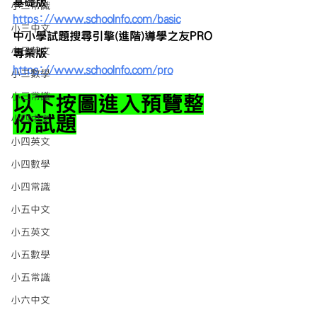
基礎版
小二常識
https://www.schoolnfo.com/basic
小三中文
中小學試題搜尋引擎(進階)導學之友PRO
小三英文
專業版
https://www.schoolnfo.com/pro
小三數學
小三常識
以下按圖進入預覽整
份試題
小四中文
小四英文
小四數學
小四常識
小五中文
小五英文
小五數學
小五常識
小六中文