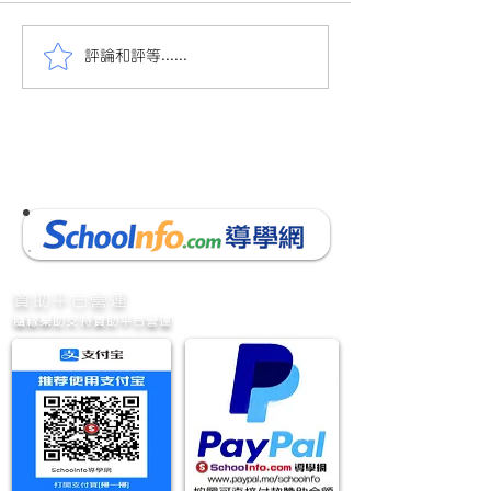
評論和評等......
會員投稿(659)22/23小二
會員投稿(639)2
英文下學期考試(18頁)(卷
英文下學期考試(1
一卷二)
​贊助平台營運
隨緣樂助支持贊助平台營運