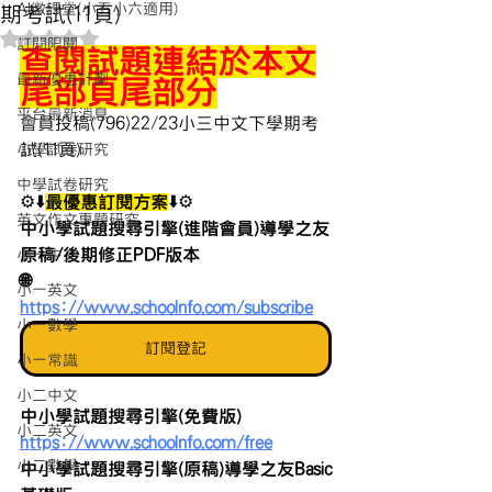
AI微課堂(小五小六適用)
期考試(11頁)
評等為 NaN（最高為 5 顆星）。
訂閱限閱
查閱試題連結於本文
最新優惠計劃
尾部頁尾部分
平台最新消息
會員投稿(796)22/23小三中文下學期考
試(11頁)
小學試卷研究
中學試卷研究
⚙️⬇️
最優惠訂閱方案
⬇️⚙️
英文作文專題研究
中小學試題搜尋引擎(進階會員)導學之友
原稿/後期修正PDF版本 
小一中文
🌐 
小一英文
https://www.schoolnfo.com/subscribe
小一數學
訂閱登記
小一常識
小二中文
中小學試題搜尋引擎(免費版)
小二英文
https://www.schoolnfo.com/free
小二數學
中小學試題搜尋引擎(原稿)導學之友Basic