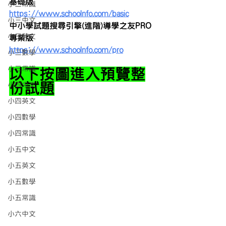
基礎版
小二常識
https://www.schoolnfo.com/basic
小三中文
中小學試題搜尋引擎(進階)導學之友PRO
小三英文
專業版
https://www.schoolnfo.com/pro
小三數學
小三常識
以下按圖進入預覽整
份試題
小四中文
小四英文
小四數學
小四常識
小五中文
小五英文
小五數學
小五常識
小六中文