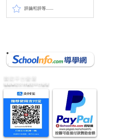
評論和評等......
會員投稿(779)21/22小三
會員投稿(737)2
中文第三次考試(7頁)(附參
文下學期評估考試
考答案)
參考答案
​贊助平台營運
隨緣樂助支持贊助平台營運