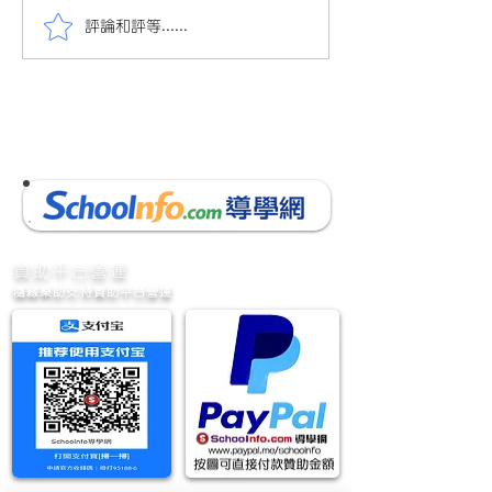
評論和評等......
會員投稿(236)18/19 小四
會員投稿(231) 1
中文下學期測驗卷(共8頁)
中文下學期考試卷
​贊助平台營運
隨緣樂助支持贊助平台營運