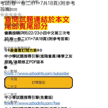
AI微課堂(小五小六適用)
考試(卷一卷二)(11+7共18頁)(附參考
答案)
訂閱限閱
評等為 NaN（最高為 5 顆星）。
最新優惠計劃
查閱試題連結於本文
尾部頁尾部分
平台最新消息
小學試卷研究
會員投稿(765)22/23小四中文第三次考
試(卷一卷二)(11+7共18頁)(附參考答案)
中學試卷研究
英文作文專題研究
⚙️⬇️
最優惠訂閱方案
⬇️⚙️
小一中文
中小學試題搜尋引擎(進階會員)導學之友
原稿/後期修正PDF版本 
小一英文
🌐 
小一數學
https://www.schoolnfo.com/subscribe
小一常識
訂閱登記
小二中文
小二英文
中小學試題搜尋引擎(免費版)
小二數學
https://www.schoolnfo.com/free