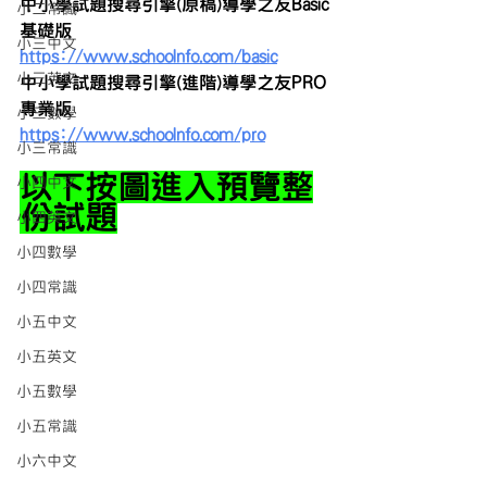
中小學試題搜尋引擎(原稿)導學之友Basic
小二常識
基礎版
小三中文
https://www.schoolnfo.com/basic
小三英文
中小學試題搜尋引擎(進階)導學之友PRO
專業版
小三數學
https://www.schoolnfo.com/pro
小三常識
以下按圖進入預覽整
小四中文
份試題
小四英文
小四數學
小四常識
小五中文
小五英文
小五數學
小五常識
小六中文