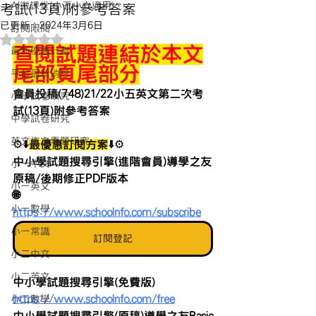
AI微課堂(小五小六適用)
考試(13頁)附參考答案
已更新：
2024年3月6日
訂閱限閱
評等為 NaN（最高為 5 顆星）。
查閱試題連結於本文
最新優惠計劃
尾部頁尾部分
平台最新消息
會員投稿(748)21/22小五英文第二次考
小學試卷研究
試(13頁)附參考答案
中學試卷研究
英文作文專題研究
⚙️⬇️
最優惠訂閱方案
⬇️⚙️
中小學試題搜尋引擎(進階會員)導學之友
小一中文
原稿/後期修正PDF版本 
小一英文
🌐 
小一數學
https://www.schoolnfo.com/subscribe
小一常識
訂閱登記
小二中文
小二英文
中小學試題搜尋引擎(免費版)
https://www.schoolnfo.com/free
小二數學