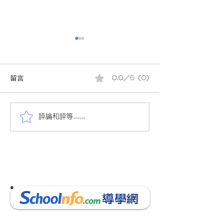
留言
0.0／5 (0)
評論和評等......
會員投稿(359)18/19小五
會員投稿(226) 1
英文下學期測驗(共8頁)
英文下學期考試卷