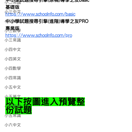
中小學試題搜尋引擎(原稿)導學之友Basic
小二常識
基礎版
小三中文
https://www.schoolnfo.com/basic
中小學試題搜尋引擎(進階)導學之友PRO
小三英文
專業版
小三數學
https://www.schoolnfo.com/pro
小三常識
小四中文
小四英文
小四數學
小四常識
小五中文
小五英文
以下按圖進入預覽整
小五數學
份試題
小五常識
小六中文