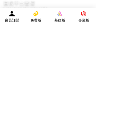
​贊助平台營運
隨緣樂助支持贊助平台營運
會員訂閱
免費版
基礎版
專業版
實用連結
網站地圖
導學之友PRO
中小學試卷(進階)搜索引擎(原稿·後期修正)全年級
導學之友Basic
中小學試卷(原稿)搜索引擎