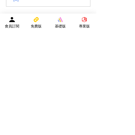
數學下學期考試(9頁)(附參
數學下學期考試(9
考答案)(附AI老師教材)小三
考答案)(附AI老
數學考試 的複本
數學考試
會員訂閱
免費版
基礎版
專業版
​贊助平台營運
隨緣樂助支持贊助平台營運
實用連結