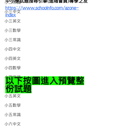
中小學試題搜尋引擎(進階會員)導學之友
小二常識
https://www.schoolnfo.com/azone-
小三中文
index
小三英文
小三數學
小三常識
小四中文
小四英文
小四數學
小四常識
以下按圖進入預覽整
小五中文
份試題
小五英文
小五數學
小五常識
小六中文