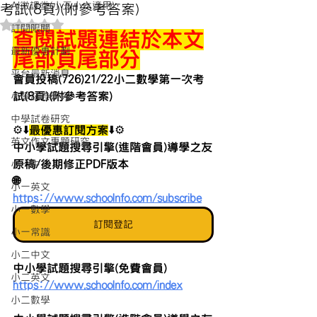
AI微課堂(小五小六適用)
考試(8頁)(附參考答案)
評等為 NaN（最高為 5 顆星）。
訂閱限閱
查閱試題連結於本文
最新優惠計劃
尾部頁尾部分
平台最新消息
會員投稿(726)21/22小二數學第一次考
試(8頁)(附參考答案)
小學試卷研究
中學試卷研究
⚙️⬇️
最優惠訂閱方案
⬇️⚙️
英文作文專題研究
中小學試題搜尋引擎(進階會員)導學之友
原稿/後期修正PDF版本 
小一中文
🌐 
小一英文
https://www.schoolnfo.com/subscribe
小一數學
訂閱登記
小一常識
小二中文
中小學試題搜尋引擎(免費會員)
小二英文
https://www.schoolnfo.com/index
小二數學