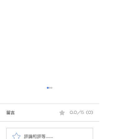
留言
0.0／5 (0)
評論和評等......
會員投稿(880)24/25小三
會員投稿(880)2