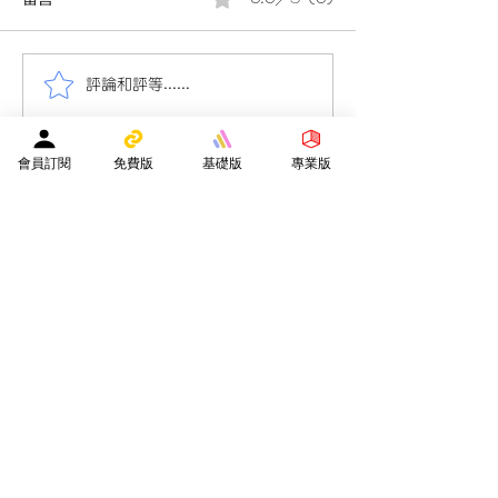
評論和評等......
會員投稿(880)24/25小三
會員投稿(880)2
數學下學期考試(9頁)(附參
數學下學期考試(9
考答案)(附AI老師教材)小三
考答案)(附AI老
數學考試 的複本
數學考試
會員訂閱
免費版
基礎版
專業版
​贊助平台營運
隨緣樂助支持贊助平台營運