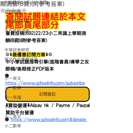
AI微課堂(小五小六適用)
期測驗(8頁)(附參考答案)
評等為 NaN（最高為 5 顆星）。
訂閱限閱
查閱試題連結於本文
最新優惠計劃
尾部頁尾部分
平台最新消息
會員投稿(692)22/23小二常識上學期測
驗(8頁)(附參考答案)
小學試卷研究
中學試卷研究
⚙️⬇️
最優惠訂閱方案
⬇️⚙️
英文作文專題研究
中小學試題搜尋引擎(進階會員)導學之友
原稿/後期修正PDF版本 
小一中文
🌐 
小一英文
https://www.schoolnfo.com/subscribe
小一數學
訂閱登記
小一常識
⬇️贊助營運⬇️Alipay hk / Payme / Paypal
小二中文
贊助平台營運
小二英文
🌐 
https://www.schoolnfo.com#donate 
小二數學