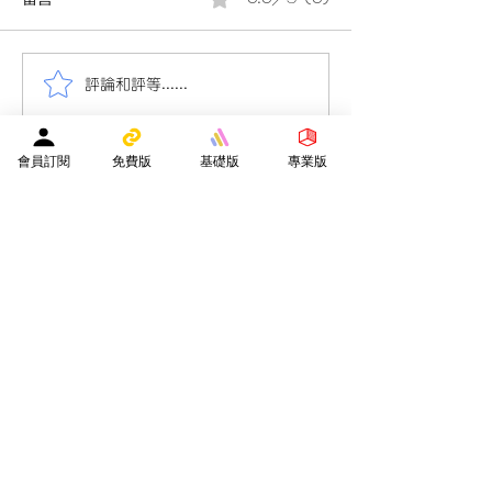
評論和評等......
會員投稿(638)22/23小四
會員投稿(635)1
數學第三次評估考試(10頁)
學第一次考試(卷
(8+4頁)
會員訂閱
免費版
基礎版
專業版
​贊助平台營運
隨緣樂助支持贊助平台營運