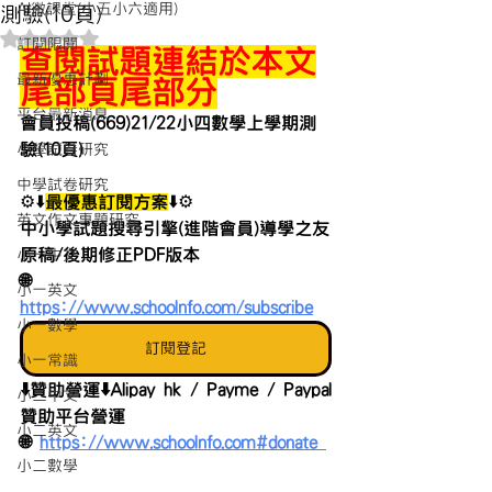
AI微課堂(小五小六適用)
測驗(10頁)
評等為 NaN（最高為 5 顆星）。
訂閱限閱
查閱試題連結於本文
最新優惠計劃
尾部頁尾部分
平台最新消息
會員投稿(669)21/22小四數學上學期測
驗(10頁)
小學試卷研究
中學試卷研究
⚙️⬇️
最優惠訂閱方案
⬇️⚙️
英文作文專題研究
中小學試題搜尋引擎(進階會員)導學之友
原稿/後期修正PDF版本 
小一中文
🌐 
小一英文
https://www.schoolnfo.com/subscribe
小一數學
訂閱登記
小一常識
⬇️贊助營運⬇️Alipay hk / Payme / Paypal
小二中文
贊助平台營運
小二英文
🌐 
https://www.schoolnfo.com#donate 
小二數學