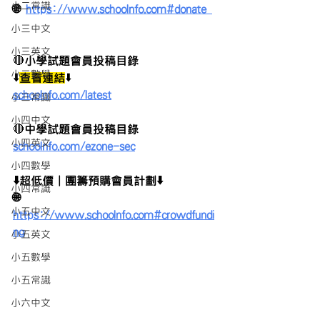
小二常識
🌐 
https://www.schoolnfo.com#donate 
小三中文
小三英文
🔴
小學試題會員投稿目錄 
小三數學
⬇️
查看連結
⬇️
schoolnfo.com/latest
小三常識
小四中文
🔴
中學試題會員投稿目錄
小四英文
schoolnfo.com/ezone-sec
小四數學
⬇️超低價｜團籌預購會員計劃⬇️
小四常識
🌐 
小五中文
https://www.schoolnfo.com#crowdfundi
ng
小五英文
小五數學
小五常識
小六中文