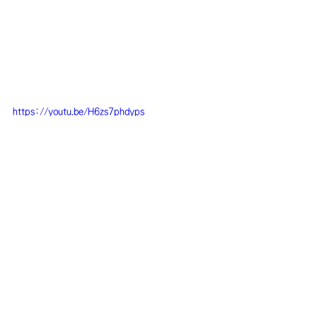
https://youtu.be/H6zs7phdyps