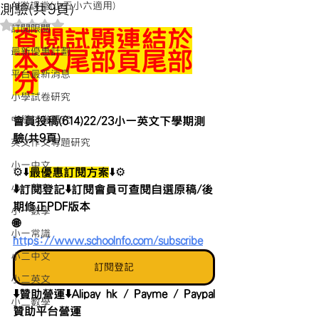
AI微課堂(小五小六適用)
測驗(共9頁)
評等為 NaN（最高為 5 顆星）。
訂閱限閱
查閱試題連結於
最新優惠計劃
本文尾部頁尾部
平台最新消息
分
小學試卷研究
中學試卷研究
會員投稿(614)22/23小一英文下學期測
驗(共9頁)
英文作文專題研究
小一中文
⚙️⬇️
最優惠訂閱方案
⬇️⚙️
小一英文
⬇️訂閱登記⬇️訂閱會員可查閱自選原稿/後
期修正PDF版本 
小一數學
🌐 
小一常識
https://www.schoolnfo.com/subscribe
小二中文
訂閱登記
小二英文
⬇️贊助營運⬇️Alipay hk / Payme / Paypal
小二數學
贊助平台營運