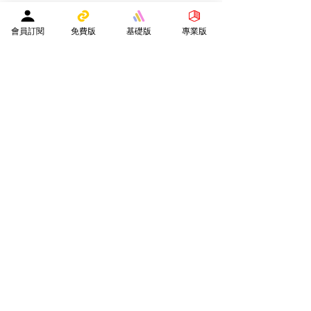
會員訂閱
免費版
基礎版
專業版
​贊助平台營運
隨緣樂助支持贊助平台營運
實用連結