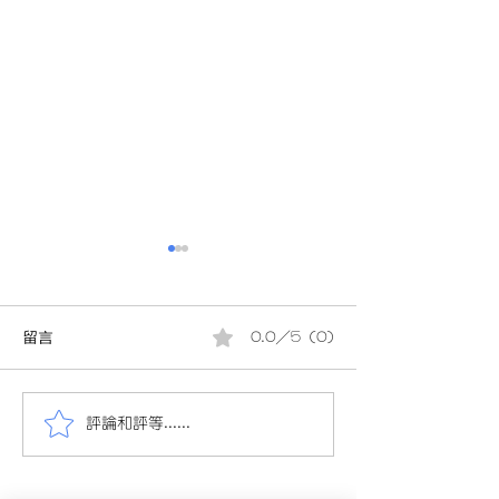
留言
0.0／5 (0)
評論和評等......
會員投稿(880)24/25小三
會員投稿(880)2
數學下學期考試(9頁)(附參
數學下學期考試(9
考答案)(附AI老師教材)小三
考答案)(附AI老
數學考試 的複本
數學考試