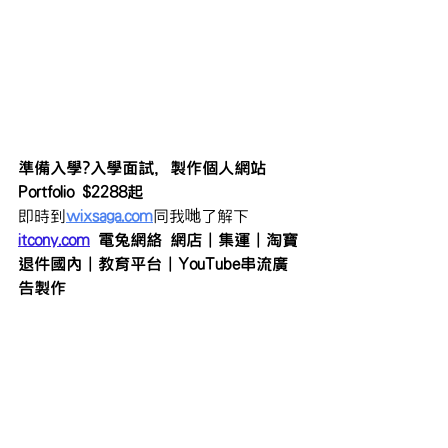
準備入學?入學面試，製作個人網站
Portfolio $2288起
即時到
wixsaga.com
同我哋了解下
itcony.com
 電兔網絡 網店｜集運｜淘寶
退件國內｜教育平台｜YouTube串流廣
告製作