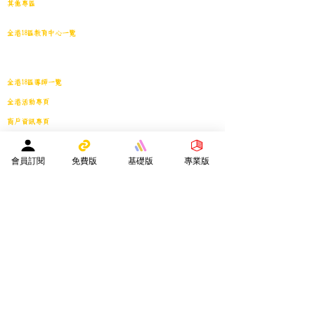
​其他專區
導學日誌
｜
教育視頻
｜
導學廊特賣場
｜
網上練習庫
全港18區教育中心一覽
港島東
｜
港島南
｜
港島中西
｜
灣仔
｜
深水埗
｜
九龍城
｜
黃大仙
｜
觀
塘
｜
油尖旺
｜
葵青
｜
荃灣
｜
沙田
｜
大埔
｜
西貢
｜
屯門
｜
元朗
｜
新界北
｜
離島
全港18區導師一覽
全港活動專頁
商戶資訊專頁
服務專區
會員投稿登記
｜
刊登廣告
｜
導師免費刊登專頁
｜
市場推廣計劃
會員訂閱
免費版
基礎版
專業版
教育中心免費刊登專頁
｜
活動機構免費刊登專頁
｜
刊登活動
平台註冊會員人數：
２０２５年１月１日 -
１５８４０人
—————————————————————
Facebook會員人數：３８８２４人
訂閱電子月報總人數：１３３９８人
whatsapp社群會員人數：１９３４人
————————————————————————