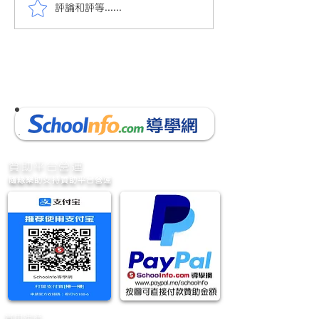
評論和評等......
會員投稿(880)24/25小三
會員投稿(880)2
數學下學期考試(9頁)(附參
數學下學期考試(9
考答案)(附AI老師教材)小三
考答案)(附AI老
數學考試 的複本
數學考試
​贊助平台營運
隨緣樂助支持贊助平台營運
實用連結