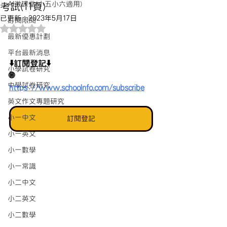
AI微課堂(小五小六適用)
考試(11頁)
已更新：
2023年5月17日
訂閱限閱
評等為 NaN（最高為 5 顆星）。
最新優惠計劃
平台最新消息
⬇️訂閱登記⬇️
小學試卷研究
🌐 
中學試卷研究
https://www.schoolnfo.com/subscribe
英文作文專題研究
小一中文
訂閱登記
小一英文
小一數學
小一常識
小二中文
小二英文
小二數學