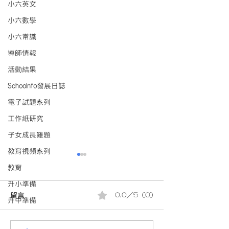
小六英文
小六數學
小六常識
導師情報
活動結果
Schoolnfo發展日誌
電子試題系列
工作紙研究
子女成長難題
教育視頻系列
教育
升小準備
留言
0.0／5 (0)
升中準備