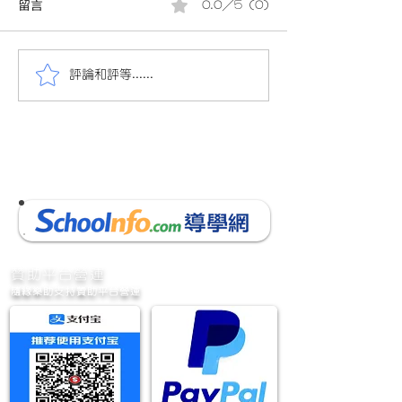
留言
0.0／5 (0)
評論和評等......
會員投稿(880)24/25小三
會員投稿(880)2
數學下學期考試(9頁)(附參
數學下學期考試(9
考答案)(附AI老師教材)小三
考答案)(附AI老
數學考試 的複本
數學考試
​贊助平台營運
隨緣樂助支持贊助平台營運