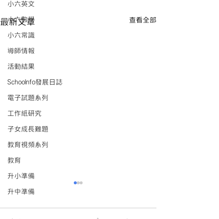
小六英文
小六數學
查看全部
最新文章
小六常識
導師情報
活動結果
Schoolnfo發展日誌
電子試題系列
工作紙研究
子女成長難題
教育視頻系列
教育
升小準備
升中準備