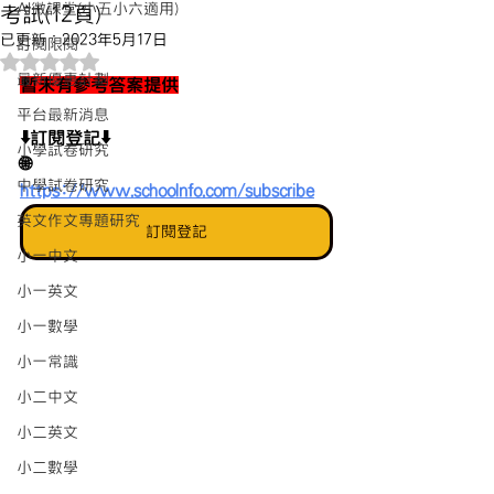
AI微課堂(小五小六適用)
考試(12頁)
已更新：
2023年5月17日
訂閱限閱
評等為 NaN（最高為 5 顆星）。
最新優惠計劃
暫未有參考答案提供
平台最新消息
⬇️訂閱登記⬇️
小學試卷研究
🌐 
中學試卷研究
https://www.schoolnfo.com/subscribe
英文作文專題研究
訂閱登記
小一中文
小一英文
小一數學
小一常識
小二中文
小二英文
小二數學