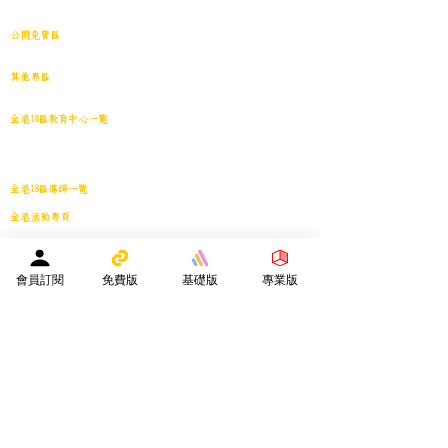
中學001~最新(原稿)
公開免費區
中小學試卷搜索引擎(免費版)(原稿｜水印)
​其他專區
導學日誌
｜
教育視頻
｜
導學廊特賣場
｜
網上練習庫
全港18區教育中心一覽
港島東
｜
港島南
｜
港島中西
｜
灣仔
｜
深水埗
｜
九龍城
｜
黃大仙
｜
觀
塘
｜
油尖旺
｜
葵青
｜
荃灣
｜
沙田
｜
大埔
｜
西貢
｜
屯門
｜
元朗
｜
新界北
｜
離島
全港18區導師一覽
全港活動專頁
商戶資訊專頁
服務專區
會員訂閱
免費版
基礎版
專業版
會員投稿登記
｜
刊登廣告
｜
導師免費刊登專頁
｜
市場推廣計劃
教育中心免費刊登專頁
｜
活動機構免費刊登專頁
｜
刊登活動
平台註冊會員人數：
２０２５年１月１日 -
１５８４０人
—————————————————————
Facebook會員人數：３８８２４人
訂閱電子月報總人數：１３３９８人
whatsapp社群會員人數：１９３４人