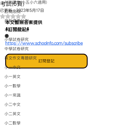
AI微課堂(小五小六適用)
考試(6頁)
已更新：
2023年5月17日
訂閱限閱
評等為 NaN（最高為 5 顆星）。
最新優惠計劃
本文暫無答案提供
⬇️訂閱登記⬇️
平台最新消息
🌐 
小學試卷研究
https://www.schoolnfo.com/subscribe
中學試卷研究
英文作文專題研究
訂閱登記
小一中文
小一英文
小一數學
小一常識
小二中文
小二英文
小二數學