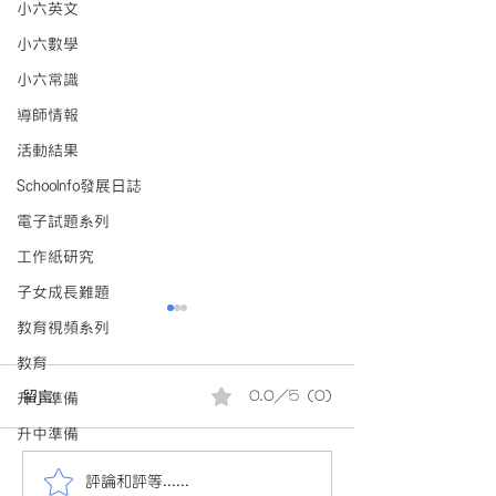
小六英文
小六數學
小六常識
導師情報
活動結果
Schoolnfo發展日誌
電子試題系列
工作紙研究
子女成長難題
教育視頻系列
教育
留言
0.0／5 (0)
升小準備
升中準備
評論和評等......
會員投稿(880)24/25小三
會員投稿(880)2