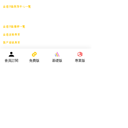
全港18區教育中心一覽
港島東
｜
港島南
｜
港島中西
｜
灣仔
｜
深水埗
｜
九龍城
｜
黃大仙
｜
觀
塘
｜
油尖旺
｜
葵青
｜
荃灣
｜
沙田
｜
大埔
｜
西貢
｜
屯門
｜
元朗
｜
新界北
｜
離島
全港18區導師一覽
全港活動專頁
商戶資訊專頁
服務專區
會員投稿登記
｜
刊登廣告
｜
導師免費刊登專頁
｜
市場推廣計劃
教育中心免費刊登專頁
｜
活動機構免費刊登專頁
｜
刊登活動
會員訂閱
免費版
基礎版
專業版
平台註冊會員人數：
２０２５年１月１日 -
１５８４０人
—————————————————————
Facebook會員人數：３８８２４人
訂閱電子月報總人數：１３３９８人
whatsapp社群會員人數：１９３４人
————————————————————————
​本網站支援以下應用程式：