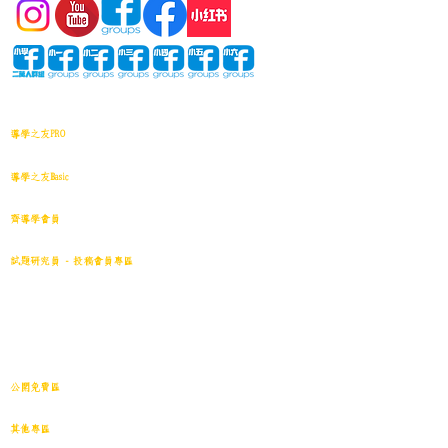
網站地圖
導學之友PRO
中小學試卷(進階)搜索引擎(原稿·後期修正)全年級
導學之友Basic
中小學試卷(原稿)搜索引擎
齊導學會員
小學301~最新(原稿)
試題研究員 - 投稿會員專區
試題庫一｜小學001~100
(原稿
)
試題庫二｜小學101~200(原稿)
試題庫三｜小學201~300(原稿)
試題庫四｜小學301~400(原稿)
試題庫五｜小學401~500(原稿)
試題庫六｜小學501~600(原稿)
中學001~最新(原稿)
公開免費區
中小學試卷搜索引擎(免費版)(原稿｜水印)
​其他專區
導學日誌
｜
教育視頻
｜
導學廊特賣場
｜
網上練習庫