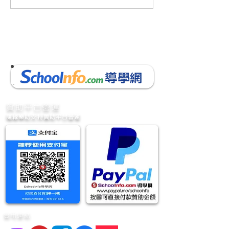
數學下學期考試(9頁)(附參
數學下學期考試(9
考答案)(附AI老師教材)小三
考答案)(附AI老
數學考試 的複本
數學考試
​贊助平台營運
隨緣樂助支持贊助平台營運
實用連結