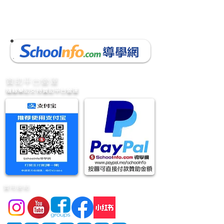
數學考試 的複本
數學考試
​贊助平台營運
隨緣樂助支持贊助平台營運
實用連結