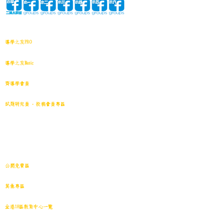
網站地圖
導學之友PRO
中小學試卷(進階)搜索引擎(原稿·後期修正)全年級
導學之友Basic
中小學試卷(原稿)搜索引擎
齊導學會員
小學301~最新(原稿)
試題研究員 - 投稿會員專區
試題庫一｜小學001~100
(原稿
)
試題庫二｜小學101~200(原稿)
試題庫三｜小學201~300(原稿)
試題庫四｜小學301~400(原稿)
試題庫五｜小學401~500(原稿)
試題庫六｜小學501~600(原稿)
中學001~最新(原稿)
公開免費區
中小學試卷搜索引擎(免費版)(原稿｜水印)
​其他專區
導學日誌
｜
教育視頻
｜
導學廊特賣場
｜
網上練習庫
全港18區教育中心一覽
港島東
｜
港島南
｜
港島中西
｜
灣仔
｜
深水埗
｜
九龍城
｜
黃大仙
｜
觀