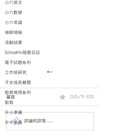
小六英文
小六數學
小六常識
導師情報
活動結果
Schoolnfo發展日誌
電子試題系列
工作紙研究
子女成長難題
教育視頻系列
留言
0.0／5 (0)
教育
升小準備
評論和評等......
會員投稿(880)24/25小三
會員投稿(880)2
升中準備
數學下學期考試(9頁)(附參
數學下學期考試(9
考答案)(附AI老師教材)小三
考答案)(附AI老