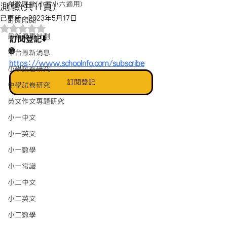
AI微課堂(小五小六適用)
測驗(共11頁)
已更新：
2023年5月17日
訂閱限閱
評等為 NaN（最高為 5 顆星）。
最新優惠計劃
訂閱登記⬇️
🌐 
平台最新消息
https://www.schoolnfo.com/subscribe
小學試卷研究
訂閱登記
中學試卷研究
英文作文專題研究
小一中文
小一英文
小一數學
小一常識
小二中文
小二英文
小二數學