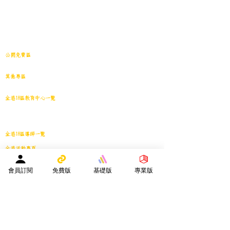
試題庫二｜小學101~200(原稿)
試題庫三｜小學201~300(原稿)
試題庫四｜小學301~400(原稿)
試題庫五｜小學401~500(原稿)
試題庫六｜小學501~600(原稿)
中學001~最新(原稿)
公開免費區
中小學試卷搜索引擎(免費版)(原稿｜水印)
​其他專區
導學日誌
｜
教育視頻
｜
導學廊特賣場
｜
網上練習庫
全港18區教育中心一覽
港島東
｜
港島南
｜
港島中西
｜
灣仔
｜
深水埗
｜
九龍城
｜
黃大仙
｜
觀
塘
｜
油尖旺
｜
葵青
｜
荃灣
｜
沙田
｜
大埔
｜
西貢
｜
屯門
｜
元朗
｜
新界北
｜
離島
全港18區導師一覽
全港活動專頁
商戶資訊專頁
會員訂閱
免費版
基礎版
專業版
服務專區
會員投稿登記
｜
刊登廣告
｜
導師免費刊登專頁
｜
市場推廣計劃
教育中心免費刊登專頁
｜
活動機構免費刊登專頁
｜
刊登活動
平台註冊會員人數：
２０２５年１月１日 -
１５８４０人
—————————————————————