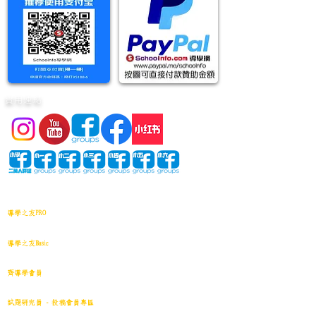
實用連結
網站地圖
導學之友PRO
中小學試卷(進階)搜索引擎(原稿·後期修正)全年級
導學之友Basic
中小學試卷(原稿)搜索引擎
齊導學會員
小學301~最新(原稿)
試題研究員 - 投稿會員專區
試題庫一｜小學001~100
(原稿
)