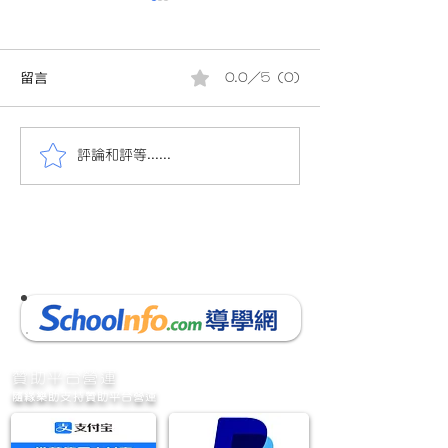
留言
0.0／5 (0)
評論和評等......
會員投稿(880)24/25小三
會員投稿(880)2
數學下學期考試(9頁)(附參
數學下學期考試(9
考答案)(附AI老師教材)小三
考答案)(附AI老
數學考試 的複本
數學考試
​贊助平台營運
隨緣樂助支持贊助平台營運