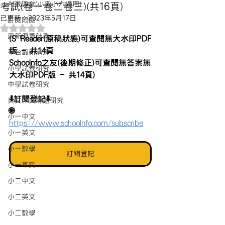
AI微課堂(小五小六適用)
考試(卷一卷二卷三)(共16頁)
已更新：
2023年5月17日
訂閱限閱
評等為 NaN（最高為 5 顆星）。
最新優惠計劃
(S Reader(原稿狀態)可查閱無大水印PDF
版 - 共14頁
平台最新消息
Schoolnfo之友(後期修正)可查閱無答案無
小學試卷研究
大水印PDF版 - 共14頁)
中學試卷研究
⬇️訂閱登記⬇️
英文作文專題研究
🌐 
小一中文
https://www.schoolnfo.com/subscribe
小一英文
小一數學
訂閱登記
小一常識
小二中文
小二英文
小二數學