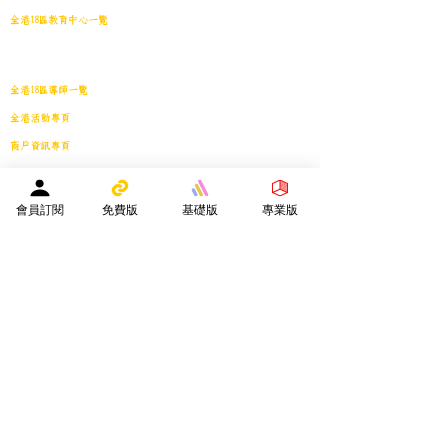
全港18區教育中心一覽
港島東
｜
港島南
｜
港島中西
｜
灣仔
｜
深水埗
｜
九龍城
｜
黃大仙
｜
觀
塘
｜
油尖旺
｜
葵青
｜
荃灣
｜
沙田
｜
大埔
｜
西貢
｜
屯門
｜
元朗
｜
新界北
｜
離島
全港18區導師一覽
全港活動專頁
商戶資訊專頁
服務專區
會員投稿登記
｜
刊登廣告
｜
導師免費刊登專頁
｜
市場推廣計劃
教育中心免費刊登專頁
｜
活動機構免費刊登專頁
｜
刊登活動
會員訂閱
免費版
基礎版
專業版
平台註冊會員人數：
２０２５年１月１日 -
１５８４０人
—————————————————————
Facebook會員人數：３８８２４人
訂閱電子月報總人數：１３３９８人
whatsapp社群會員人數：１９３４人
————————————————————————
​本網站支援以下應用程式：