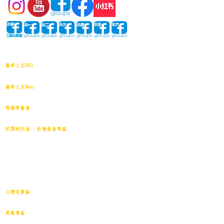
網站地圖
導學之友PRO
中小學試卷(進階)搜索引擎(原稿·後期修正)全年級
導學之友Basic
中小學試卷(原稿)搜索引擎
齊導學會員
小學301~最新(原稿)
試題研究員 - 投稿會員專區
試題庫一｜小學001~100
(原稿
)
試題庫二｜小學101~200(原稿)
試題庫三｜小學201~300(原稿)
試題庫四｜小學301~400(原稿)
試題庫五｜小學401~500(原稿)
試題庫六｜小學501~600(原稿)
中學001~最新(原稿)
公開免費區
中小學試卷搜索引擎(免費版)(原稿｜水印)
​其他專區
導學日誌
｜
教育視頻
｜
導學廊特賣場
｜
網上練習庫