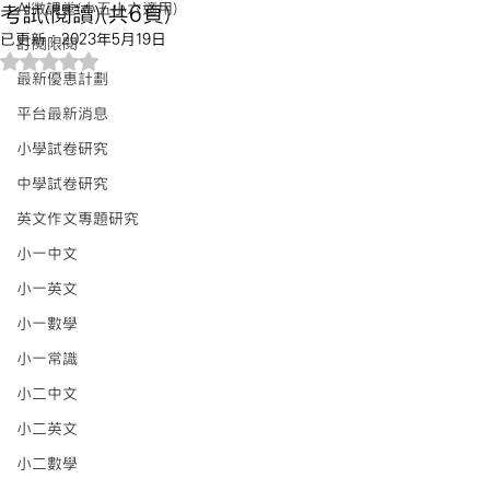
AI微課堂(小五小六適用)
考試(閱讀)(共6頁)
已更新：
2023年5月19日
訂閱限閱
評等為 NaN（最高為 5 顆星）。
最新優惠計劃
平台最新消息
小學試卷研究
中學試卷研究
英文作文專題研究
小一中文
小一英文
小一數學
小一常識
小二中文
小二英文
小二數學