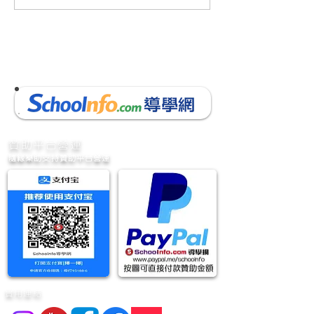
中文第三次考試(10頁)(附
數學下學期考試(9
參考答案)(附AI老師教材)小
考答案)(附AI老
四中文考試
數學考試 的複
​贊助平台營運
隨緣樂助支持贊助平台營運
實用連結