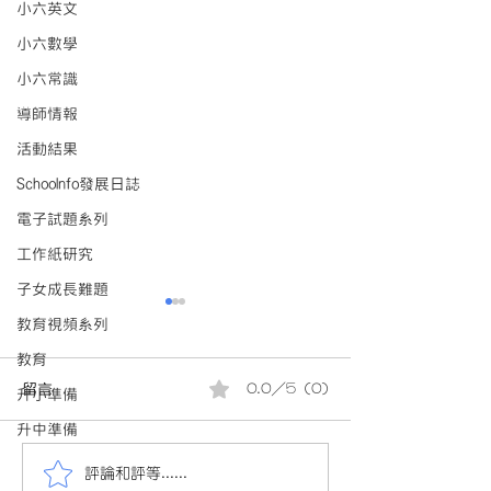
小六英文
小六數學
小六常識
導師情報
活動結果
Schoolnfo發展日誌
電子試題系列
工作紙研究
子女成長難題
教育視頻系列
教育
留言
0.0／5 (0)
升小準備
升中準備
評論和評等......
會員投稿(881)23/24小四
會員投稿(880)2