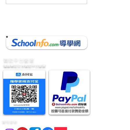
數學下學期考試(9頁)(附參
數學下學期考試(9
考答案)(附AI老師教材)小三
考答案)(附AI老
數學考試 的複本
數學考試
​贊助平台營運
隨緣樂助支持贊助平台營運
實用連結