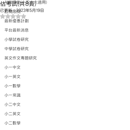
AI微課堂(小五小六適用)
估考試(共8頁)
已更新：
2023年5月19日
訂閱限閱
評等為 NaN（最高為 5 顆星）。
最新優惠計劃
平台最新消息
小學試卷研究
中學試卷研究
英文作文專題研究
小一中文
小一英文
小一數學
小一常識
小二中文
小二英文
小二數學