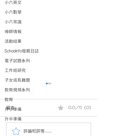
小六英文
小六數學
小六常識
導師情報
活動結果
Schoolnfo發展日誌
電子試題系列
工作紙研究
子女成長難題
教育視頻系列
教育
留言
0.0／5 (0)
升小準備
升中準備
評論和評等......
會員投稿(880)24/25小三
會員投稿(880)2