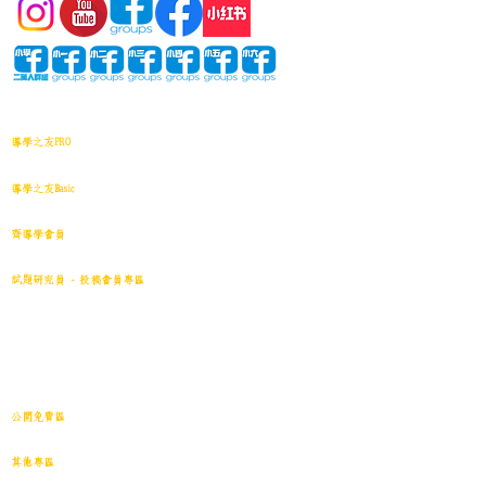
網站地圖
導學之友PRO
中小學試卷(進階)搜索引擎(原稿·後期修正)全年級
導學之友Basic
中小學試卷(原稿)搜索引擎
齊導學會員
小學301~最新(原稿)
試題研究員 - 投稿會員專區
試題庫一｜小學001~100
(原稿
)
試題庫二｜小學101~200(原稿)
試題庫三｜小學201~300(原稿)
試題庫四｜小學301~400(原稿)
試題庫五｜小學401~500(原稿)
試題庫六｜小學501~600(原稿)
中學001~最新(原稿)
公開免費區
中小學試卷搜索引擎(免費版)(原稿｜水印)
​其他專區
導學日誌
｜
教育視頻
｜
導學廊特賣場
｜
網上練習庫