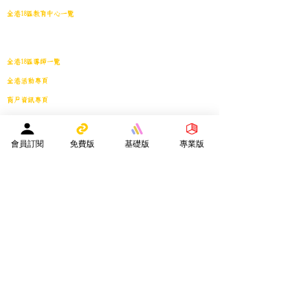
全港18區教育中心一覽
港島東
｜
港島南
｜
港島中西
｜
灣仔
｜
深水埗
｜
九龍城
｜
黃大仙
｜
觀
塘
｜
油尖旺
｜
葵青
｜
荃灣
｜
沙田
｜
大埔
｜
西貢
｜
屯門
｜
元朗
｜
新界北
｜
離島
全港18區導師一覽
全港活動專頁
商戶資訊專頁
服務專區
會員投稿登記
｜
刊登廣告
｜
導師免費刊登專頁
｜
市場推廣計劃
教育中心免費刊登專頁
｜
活動機構免費刊登專頁
｜
刊登活動
會員訂閱
免費版
基礎版
專業版
平台註冊會員人數：
２０２５年１月１日 -
１５８４０人
—————————————————————
Facebook會員人數：３８８２４人
訂閱電子月報總人數：１３３９８人
whatsapp社群會員人數：１９３４人
————————————————————————
​本網站支援以下應用程式：