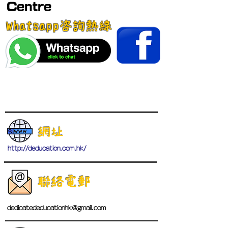
Centre
Whatsapp咨詢熱線
網址
http://deducation.com.hk/
聯絡電郵
dedicatededucationhk@gmail.com