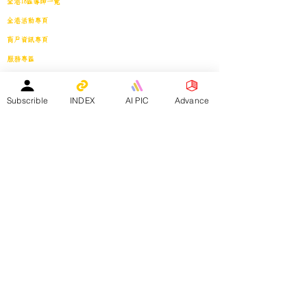
全港18區導師一覽
全港活動專頁
商戶資訊專頁
服務專區
會員投稿登記
｜
刊登廣告
｜
導師免費刊登專頁
｜
市場推廣計劃
教育中心免費刊登專頁
｜
活動機構免費刊登專頁
｜
刊登活動
Subscrible
INDEX
AI PIC
Advance
平台註冊會員人數：
２０２５年１月１日 -
１５８４０人
—————————————————————
Facebook會員人數：３８８２４人
訂閱電子月報總人數：１３３９８人
whatsapp社群會員人數：１９３４人
————————————————————————
​本網站支援以下應用程式：