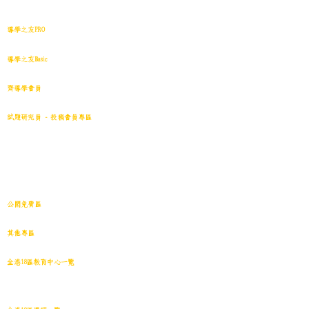
網站地圖
導學之友PRO
中小學試卷(進階)搜索引擎(原稿·後期修正)全年級
導學之友Basic
中小學試卷(原稿)搜索引擎
齊導學會員
小學301~最新(原稿)
試題研究員 - 投稿會員專區
試題庫一｜小學001~100
(原稿
)
試題庫二｜小學101~200(原稿)
試題庫三｜小學201~300(原稿)
試題庫四｜小學301~400(原稿)
試題庫五｜小學401~500(原稿)
試題庫六｜小學501~600(原稿)
中學001~最新(原稿)
公開免費區
中小學試卷搜索引擎(免費版)(原稿｜水印)
​其他專區
導學日誌
｜
教育視頻
｜
導學廊特賣場
｜
網上練習庫
全港18區教育中心一覽
港島東
｜
港島南
｜
港島中西
｜
灣仔
｜
深水埗
｜
九龍城
｜
黃大仙
｜
觀
塘
｜
油尖旺
｜
葵青
｜
荃灣
｜
沙田
｜
大埔
｜
西貢
｜
屯門
｜
元朗
｜
新界北
｜
離島