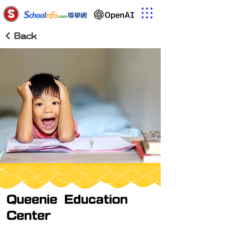
< Back
Queenie Education
Center