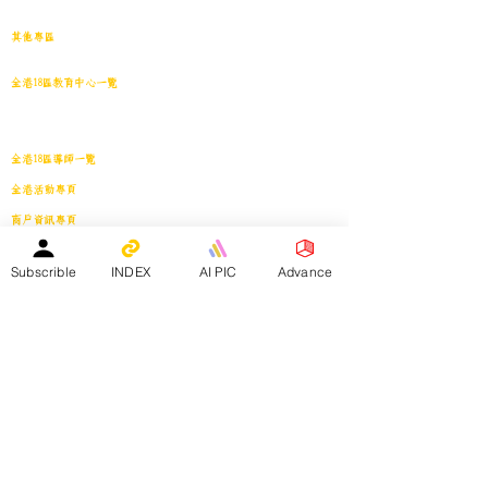
中小學試卷搜索引擎(免費版)(原稿｜水印)
​其他專區
導學日誌
｜
教育視頻
｜
導學廊特賣場
｜
網上練習庫
全港18區教育中心一覽
港島東
｜
港島南
｜
港島中西
｜
灣仔
｜
深水埗
｜
九龍城
｜
黃大仙
｜
觀
塘
｜
油尖旺
｜
葵青
｜
荃灣
｜
沙田
｜
大埔
｜
西貢
｜
屯門
｜
元朗
｜
新界北
｜
離島
全港18區導師一覽
全港活動專頁
商戶資訊專頁
服務專區
會員投稿登記
｜
刊登廣告
｜
導師免費刊登專頁
｜
市場推廣計劃
Subscrible
INDEX
AI PIC
Advance
教育中心免費刊登專頁
｜
活動機構免費刊登專頁
｜
刊登活動
平台註冊會員人數：
２０２５年１月１日 -
１５８４０人
—————————————————————
Facebook會員人數：３８８２４人
訂閱電子月報總人數：１３３９８人
whatsapp社群會員人數：１９３４人
————————————————————————