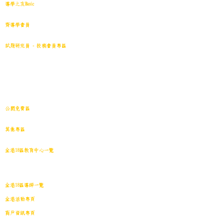
導學之友Basic
中小學試卷(原稿)搜索引擎
齊導學會員
小學301~最新(原稿)
試題研究員 - 投稿會員專區
試題庫一｜小學001~100
(原稿
)
試題庫二｜小學101~200(原稿)
試題庫三｜小學201~300(原稿)
試題庫四｜小學301~400(原稿)
試題庫五｜小學401~500(原稿)
試題庫六｜小學501~600(原稿)
中學001~最新(原稿)
公開免費區
中小學試卷搜索引擎(免費版)(原稿｜水印)
​其他專區
導學日誌
｜
教育視頻
｜
導學廊特賣場
｜
網上練習庫
全港18區教育中心一覽
港島東
｜
港島南
｜
港島中西
｜
灣仔
｜
深水埗
｜
九龍城
｜
黃大仙
｜
觀
塘
｜
油尖旺
｜
葵青
｜
荃灣
｜
沙田
｜
大埔
｜
西貢
｜
屯門
｜
元朗
｜
新界北
｜
離島
全港18區導師一覽
全港活動專頁
商戶資訊專頁