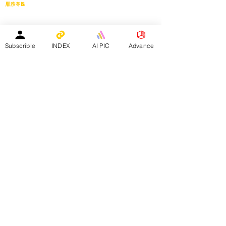
服務專區
會員投稿登記
｜
刊登廣告
｜
導師免費刊登專頁
｜
市場推廣計劃
教育中心免費刊登專頁
｜
活動機構免費刊登專頁
｜
刊登活動
平台註冊會員人數：
Subscrible
INDEX
AI PIC
Advance
２０２５年１月１日 -
１５８４０人
—————————————————————
Facebook會員人數：３８８２４人
訂閱電子月報總人數：１３３９８人
whatsapp社群會員人數：１９３４人
————————————————————————
​本網站支援以下應用程式：