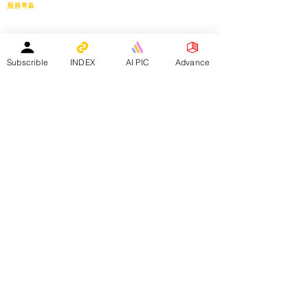
服務專區
會員投稿登記
｜
刊登廣告
｜
導師免費刊登專頁
｜
市場推廣計劃
教育中心免費刊登專頁
｜
活動機構免費刊登專頁
｜
刊登活動
平台註冊會員人數：
Subscrible
INDEX
AI PIC
Advance
２０２５年１月１日 -
１５８４０人
—————————————————————
Facebook會員人數：３８８２４人
訂閱電子月報總人數：１３３９８人
whatsapp社群會員人數：１９３４人
————————————————————————
​本網站支援以下應用程式：