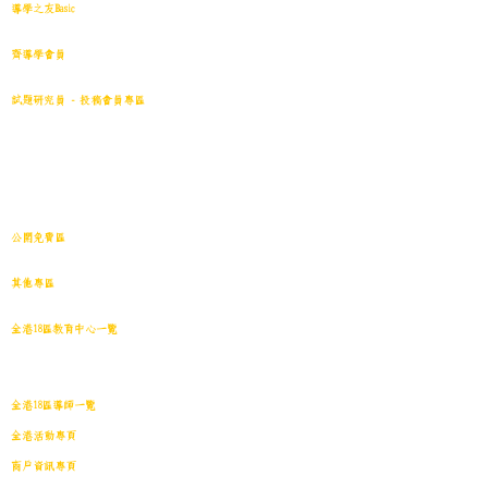
導學之友Basic
中小學試卷(原稿)搜索引擎
齊導學會員
小學301~最新(原稿)
試題研究員 - 投稿會員專區
試題庫一｜小學001~100
(原稿
)
試題庫二｜小學101~200(原稿)
試題庫三｜小學201~300(原稿)
試題庫四｜小學301~400(原稿)
試題庫五｜小學401~500(原稿)
試題庫六｜小學501~600(原稿)
中學001~最新(原稿)
公開免費區
中小學試卷搜索引擎(免費版)(原稿｜水印)
​其他專區
導學日誌
｜
教育視頻
｜
導學廊特賣場
｜
網上練習庫
全港18區教育中心一覽
港島東
｜
港島南
｜
港島中西
｜
灣仔
｜
深水埗
｜
九龍城
｜
黃大仙
｜
觀
塘
｜
油尖旺
｜
葵青
｜
荃灣
｜
沙田
｜
大埔
｜
西貢
｜
屯門
｜
元朗
｜
新界北
｜
離島
全港18區導師一覽
全港活動專頁
商戶資訊專頁