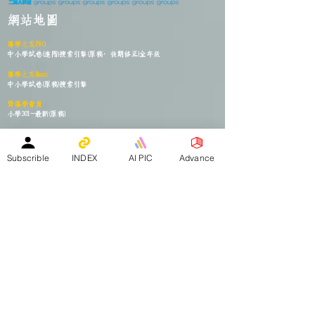
網站地圖
導學之友PRO
中小學試卷(進階)搜索引擎(原稿·後期修正)全年級
導學之友Basic
中小學試卷(原稿)搜索引擎
齊導學會員
小學301~最新(原稿)
試題研究員 - 投稿會員專區
試題庫一｜小學001~100
(原稿
)
試題庫二｜小學101~200(原稿)
Subscrible
INDEX
AI PIC
Advance
試題庫三｜小學201~300(原稿)
試題庫四｜小學301~400(原稿)
試題庫五｜小學401~500(原稿)
試題庫六｜小學501~600(原稿)
中學001~最新(原稿)
公開免費區
中小學試卷搜索引擎(免費版)(原稿｜水印)
​其他專區
導學日誌
｜
教育視頻
｜
導學廊特賣場
｜
網上練習庫
全港18區教育中心一覽
港島東
｜
港島南
｜
港島中西
｜
灣仔
｜
深水埗
｜
九龍城
｜
黃大仙
｜
觀
塘
｜
油尖旺
｜
葵青
｜
荃灣
｜
沙田
｜
大埔
｜
西貢
｜
屯門
｜
元朗
｜
新界北
｜
離島