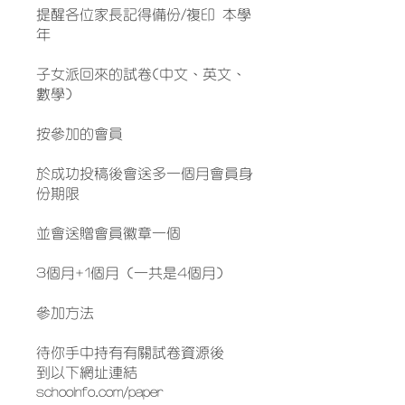
提醒各位家長記得備份/複印 本學
年
子女派回來的試卷(中文、英文、
數學)
按參加的會員
於成功投稿後會送多一個月會員身
份期限
並會送贈會員徽章一個
3個月+1個月 (一共是4個月)
參加方法
待你手中持有有關試卷資源後
到以下網址連結
schoolnfo.com/paper