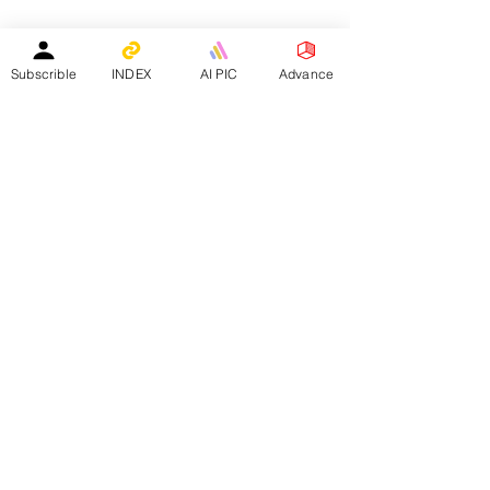
教育中心免費刊登專頁
｜
活動機構免費刊登專頁
｜
刊登活動
平台註冊會員人數：
２０２５年１月１日 -
１５８４０人
Subscrible
INDEX
AI PIC
Advance
—————————————————————
Facebook會員人數：３８８２４人
訂閱電子月報總人數：１３３９８人
whatsapp社群會員人數：１９３４人
————————————————————————
​本網站支援以下應用程式：