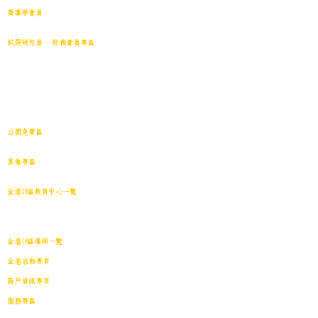
齊導學會員
小學301~最新(原稿)
試題研究員 - 投稿會員專區
試題庫一｜小學001~100
(原稿
)
試題庫二｜小學101~200(原稿)
試題庫三｜小學201~300(原稿)
試題庫四｜小學301~400(原稿)
試題庫五｜小學401~500(原稿)
試題庫六｜小學501~600(原稿)
中學001~最新(原稿)
公開免費區
中小學試卷搜索引擎(免費版)(原稿｜水印)
​其他專區
導學日誌
｜
教育視頻
｜
導學廊特賣場
｜
網上練習庫
全港18區教育中心一覽
港島東
｜
港島南
｜
港島中西
｜
灣仔
｜
深水埗
｜
九龍城
｜
黃大仙
｜
觀
塘
｜
油尖旺
｜
葵青
｜
荃灣
｜
沙田
｜
大埔
｜
西貢
｜
屯門
｜
元朗
｜
新界北
｜
離島
全港18區導師一覽
全港活動專頁
商戶資訊專頁
服務專區
會員投稿登記
｜
刊登廣告
｜
導師免費刊登專頁
｜
市場推廣計劃