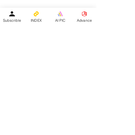
教育中心免費刊登專頁
｜
活動機構免費刊登專頁
｜
刊登活動
平台註冊會員人數：
２０２５年１月１日 -
１５８４０人
Subscrible
INDEX
AI PIC
Advance
—————————————————————
Facebook會員人數：３８８２４人
訂閱電子月報總人數：１３３９８人
whatsapp社群會員人數：１９３４人
————————————————————————
​本網站支援以下應用程式：