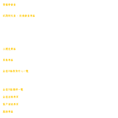
齊導學會員
小學301~最新(原稿)
試題研究員 - 投稿會員專區
試題庫一｜小學001~100
(原稿
)
試題庫二｜小學101~200(原稿)
試題庫三｜小學201~300(原稿)
試題庫四｜小學301~400(原稿)
試題庫五｜小學401~500(原稿)
試題庫六｜小學501~600(原稿)
中學001~最新(原稿)
公開免費區
中小學試卷搜索引擎(免費版)(原稿｜水印)
​其他專區
導學日誌
｜
教育視頻
｜
導學廊特賣場
｜
網上練習庫
全港18區教育中心一覽
港島東
｜
港島南
｜
港島中西
｜
灣仔
｜
深水埗
｜
九龍城
｜
黃大仙
｜
觀
塘
｜
油尖旺
｜
葵青
｜
荃灣
｜
沙田
｜
大埔
｜
西貢
｜
屯門
｜
元朗
｜
新界北
｜
離島
全港18區導師一覽
全港活動專頁
商戶資訊專頁
服務專區
會員投稿登記
｜
刊登廣告
｜
導師免費刊登專頁
｜
市場推廣計劃