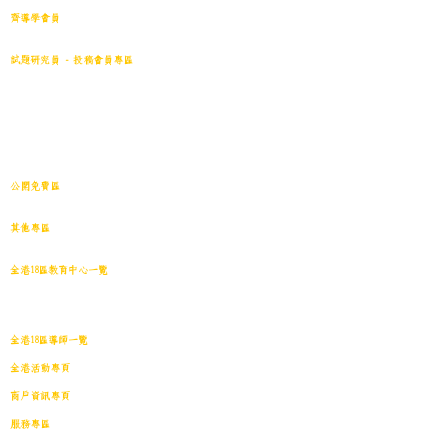
齊導學會員
小學301~最新(原稿)
試題研究員 - 投稿會員專區
試題庫一｜小學001~100
(原稿
)
試題庫二｜小學101~200(原稿)
試題庫三｜小學201~300(原稿)
試題庫四｜小學301~400(原稿)
試題庫五｜小學401~500(原稿)
試題庫六｜小學501~600(原稿)
中學001~最新(原稿)
公開免費區
中小學試卷搜索引擎(免費版)(原稿｜水印)
​其他專區
導學日誌
｜
教育視頻
｜
導學廊特賣場
｜
網上練習庫
全港18區教育中心一覽
港島東
｜
港島南
｜
港島中西
｜
灣仔
｜
深水埗
｜
九龍城
｜
黃大仙
｜
觀
塘
｜
油尖旺
｜
葵青
｜
荃灣
｜
沙田
｜
大埔
｜
西貢
｜
屯門
｜
元朗
｜
新界北
｜
離島
全港18區導師一覽
全港活動專頁
商戶資訊專頁
服務專區
會員投稿登記
｜
刊登廣告
｜
導師免費刊登專頁
｜
市場推廣計劃