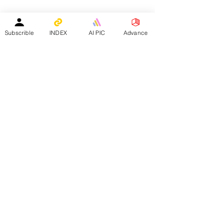
教育中心免費刊登專頁
｜
活動機構免費刊登專頁
｜
刊登活動
平台註冊會員人數：
２０２５年１月１日 -
１５８４０人
Subscrible
INDEX
AI PIC
Advance
—————————————————————
Facebook會員人數：３８８２４人
訂閱電子月報總人數：１３３９８人
whatsapp社群會員人數：１９３４人
————————————————————————
​本網站支援以下應用程式：