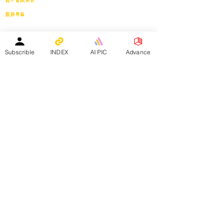
商戶資訊專頁
服務專區
會員投稿登記
｜
刊登廣告
｜
導師免費刊登專頁
｜
市場推廣計劃
教育中心免費刊登專頁
｜
活動機構免費刊登專頁
｜
刊登活動
平台註冊會員人數：
Subscrible
INDEX
AI PIC
Advance
２０２５年１月１日 -
１５８４０人
—————————————————————
Facebook會員人數：３８８２４人
訂閱電子月報總人數：１３３９８人
whatsapp社群會員人數：１９３４人
————————————————————————
​本網站支援以下應用程式：