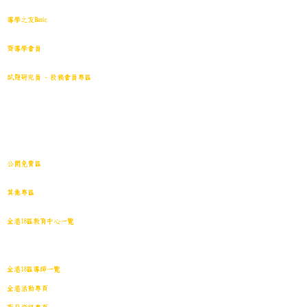
中小學試卷(進階)搜索引擎(原稿·後期修正)全年級
導學之友Basic
中小學試卷(原稿)搜索引擎
齊導學會員
小學301~最新(原稿)
試題研究員 - 投稿會員專區
試題庫一｜小學001~100
(原稿
)
試題庫二｜小學101~200(原稿)
試題庫三｜小學201~300(原稿)
試題庫四｜小學301~400(原稿)
試題庫五｜小學401~500(原稿)
試題庫六｜小學501~600(原稿)
中學001~最新(原稿)
公開免費區
中小學試卷搜索引擎(免費版)(原稿｜水印)
​其他專區
導學日誌
｜
教育視頻
｜
導學廊特賣場
｜
網上練習庫
全港18區教育中心一覽
港島東
｜
港島南
｜
港島中西
｜
灣仔
｜
深水埗
｜
九龍城
｜
黃大仙
｜
觀
塘
｜
油尖旺
｜
葵青
｜
荃灣
｜
沙田
｜
大埔
｜
西貢
｜
屯門
｜
元朗
｜
新界北
｜
離島
全港18區導師一覽
全港活動專頁