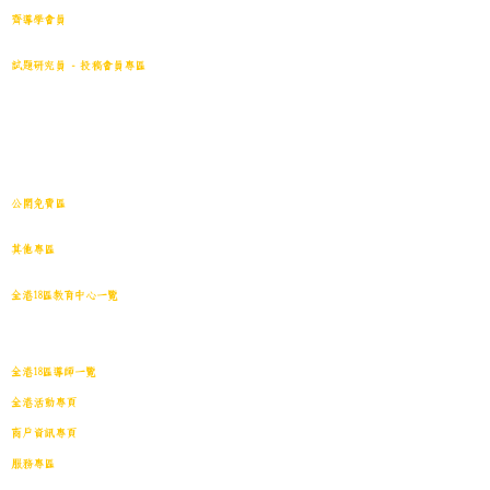
齊導學會員
小學301~最新(原稿)
試題研究員 - 投稿會員專區
試題庫一｜小學001~100
(原稿
)
試題庫二｜小學101~200(原稿)
試題庫三｜小學201~300(原稿)
試題庫四｜小學301~400(原稿)
試題庫五｜小學401~500(原稿)
試題庫六｜小學501~600(原稿)
中學001~最新(原稿)
公開免費區
中小學試卷搜索引擎(免費版)(原稿｜水印)
​其他專區
導學日誌
｜
教育視頻
｜
導學廊特賣場
｜
網上練習庫
全港18區教育中心一覽
港島東
｜
港島南
｜
港島中西
｜
灣仔
｜
深水埗
｜
九龍城
｜
黃大仙
｜
觀
塘
｜
油尖旺
｜
葵青
｜
荃灣
｜
沙田
｜
大埔
｜
西貢
｜
屯門
｜
元朗
｜
新界北
｜
離島
全港18區導師一覽
全港活動專頁
商戶資訊專頁
服務專區
會員投稿登記
｜
刊登廣告
｜
導師免費刊登專頁
｜
市場推廣計劃