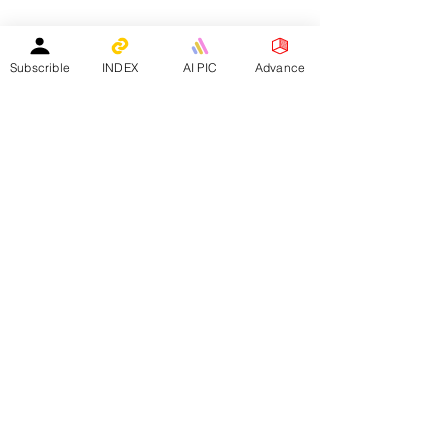
教育中心免費刊登專頁
｜
活動機構免費刊登專頁
｜
刊登活動
平台註冊會員人數：
２０２５年１月１日 -
１５８４０人
Subscrible
INDEX
AI PIC
Advance
—————————————————————
Facebook會員人數：３８８２４人
訂閱電子月報總人數：１３３９８人
whatsapp社群會員人數：１９３４人
————————————————————————
​本網站支援以下應用程式：