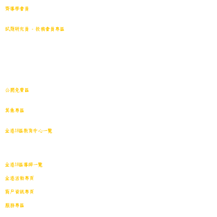
齊導學會員
小學301~最新(原稿)
試題研究員 - 投稿會員專區
試題庫一｜小學001~100
(原稿
)
試題庫二｜小學101~200(原稿)
試題庫三｜小學201~300(原稿)
試題庫四｜小學301~400(原稿)
試題庫五｜小學401~500(原稿)
試題庫六｜小學501~600(原稿)
中學001~最新(原稿)
公開免費區
中小學試卷搜索引擎(免費版)(原稿｜水印)
​其他專區
導學日誌
｜
教育視頻
｜
導學廊特賣場
｜
網上練習庫
全港18區教育中心一覽
港島東
｜
港島南
｜
港島中西
｜
灣仔
｜
深水埗
｜
九龍城
｜
黃大仙
｜
觀
塘
｜
油尖旺
｜
葵青
｜
荃灣
｜
沙田
｜
大埔
｜
西貢
｜
屯門
｜
元朗
｜
新界北
｜
離島
全港18區導師一覽
全港活動專頁
商戶資訊專頁
服務專區
會員投稿登記
｜
刊登廣告
｜
導師免費刊登專頁
｜
市場推廣計劃