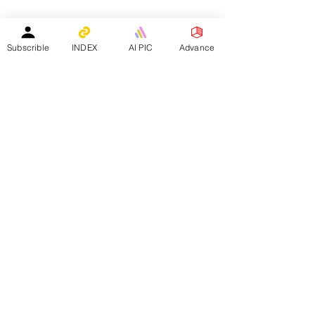
教育中心免費刊登專頁
｜
活動機構免費刊登專頁
｜
刊登活動
平台註冊會員人數：
２０２５年１月１日 -
１５８４０人
Subscrible
INDEX
AI PIC
Advance
—————————————————————
Facebook會員人數：３８８２４人
訂閱電子月報總人數：１３３９８人
whatsapp社群會員人數：１９３４人
————————————————————————
​本網站支援以下應用程式：